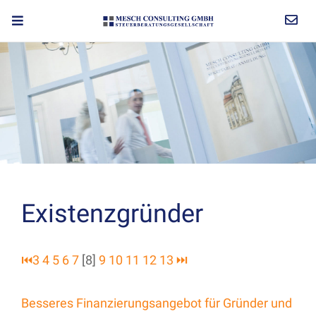
Existenzgründer
⏮
3
4
5
6
7
[8]
9
10
11
12
13
⏭
Besseres Finanzierungsangebot für Gründer und