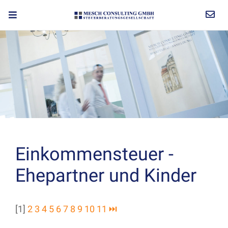
Einkommensteuer -
Ehepartner und Kinder
[1]
2
3
4
5
6
7
8
9
10
11
⏭