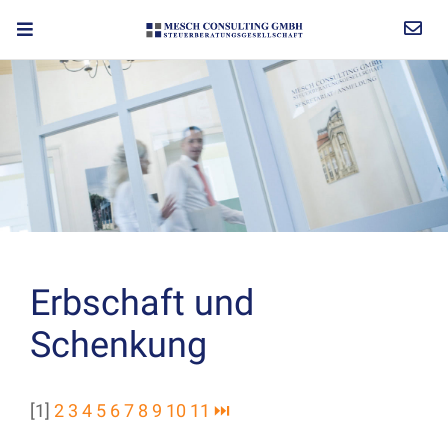
Erbschaft und
Schenkung
[1]
2
3
4
5
6
7
8
9
10
11
⏭