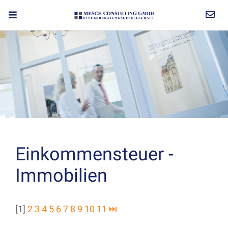
Einkommensteuer -
Immobilien
[1]
2
3
4
5
6
7
8
9
10
11
⏭