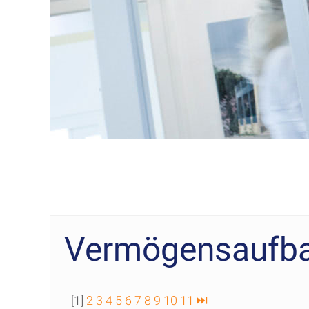
Vermögensaufba
[1]
2
3
4
5
6
7
8
9
10
11
⏭